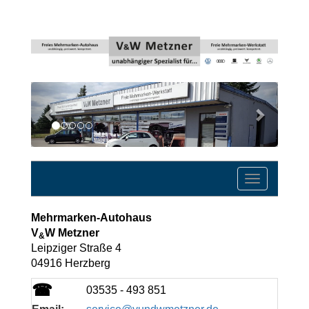
Previous
Next
Toggle
navigatio
Mehrmarken-Autohaus
V
W Metzner
&
Leipziger Straße 4
04916 Herzberg
☎
03535 - 493 851