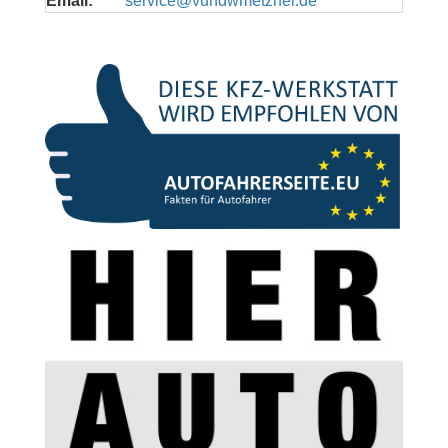
Email:
service@vundwmetzner.de