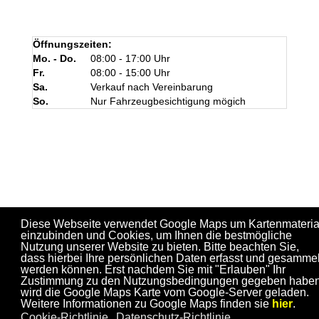
Öffnungszeiten:
Mo. - Do.
08:00 - 17:00 Uhr
Fr.
08:00 - 15:00 Uhr
Sa.
Verkauf nach Vereinbarung
So.
Nur Fahrzeugbesichtigung mögich
Diese Webseite verwendet Google Maps um Kartenmateria
einzubinden und Cookies, um Ihnen die bestmögliche
Nutzung unserer Website zu bieten. Bitte beachten Sie,
dass hierbei Ihre persönlichen Daten erfasst und gesammel
werden können. Erst nachdem Sie mit "Erlauben" Ihr
Zustimmung zu den Nutzungsbedingungen gegeben haben
wird die Google Maps Karte vom Google-Server geladen.
Weitere Informationen zu Google Maps finden sie
hier
.
Cookie-Richtlinie
Datenschutz-Richtlinie