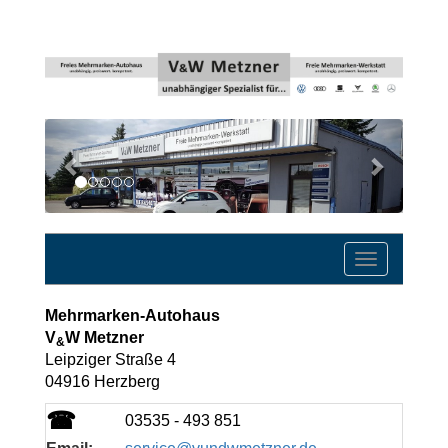
Previous
Next
Toggle
navigatio
Mehrmarken-Autohaus
V
W Metzner
&
Leipziger Straße 4
04916 Herzberg
☎
03535 - 493 851