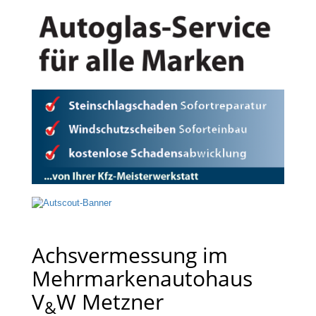
Achsvermessung im
Mehrmarkenautohaus
V
W Metzner
&