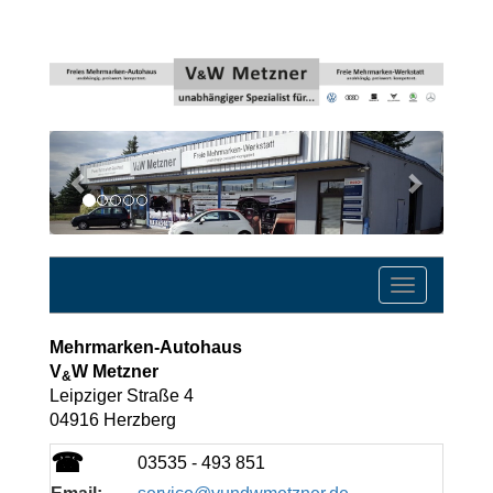
Previous
Next
Toggle
navigatio
Mehrmarken-Autohaus
V
W Metzner
&
Leipziger Straße 4
04916 Herzberg
☎
03535 - 493 851