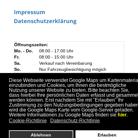
Impressum
Datenschutzerklärung
Öffnungszeiten:
Mo. - Do.
08:00 - 17:00 Uhr
Fr.
08:00 - 15:00 Uhr
Sa.
Verkauf nach Vereinbarung
So.
Nur Fahrzeugbesichtigung mögich
Diese Webseite verwendet Google Maps um Kartenmateria
einzubinden und Cookies, um Ihnen die bestmögliche
Nutzung unserer Website zu bieten. Bitte beachten Sie,
dass hierbei Ihre persönlichen Daten erfasst und gesammel
werden können. Erst nachdem Sie mit "Erlauben" Ihr
Zustimmung zu den Nutzungsbedingungen gegeben haben
wird die Google Maps Karte vom Google-Server geladen.
Weitere Informationen zu Google Maps finden sie
hier
.
Cookie-Richtlinie
Datenschutz-Richtlinie
Ablehnen
Erlauben