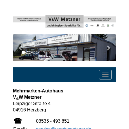
Previous
Next
Toggle
navigatio
Mehrmarken-Autohaus
V
W Metzner
&
Leipziger Straße 4
04916 Herzberg
☎
03535 - 493 851